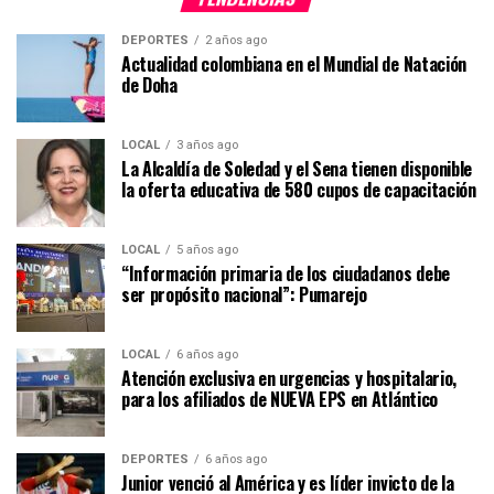
DEPORTES
2 años ago
Actualidad colombiana en el Mundial de Natación
de Doha
LOCAL
3 años ago
La Alcaldía de Soledad y el Sena tienen disponible
la oferta educativa de 580 cupos de capacitación
LOCAL
5 años ago
“Información primaria de los ciudadanos debe
ser propósito nacional”: Pumarejo
LOCAL
6 años ago
Atención exclusiva en urgencias y hospitalario,
para los afiliados de NUEVA EPS en Atlántico
DEPORTES
6 años ago
Junior venció al América y es líder invicto de la