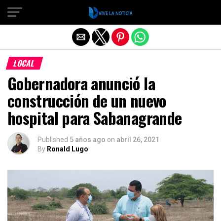
Salir de la versión móvil
LOCAL
Gobernadora anunció la
construcción de un nuevo
hospital para Sabanagrande
Published
5 años ago
on
abril 26, 2021
By
Ronald Lugo