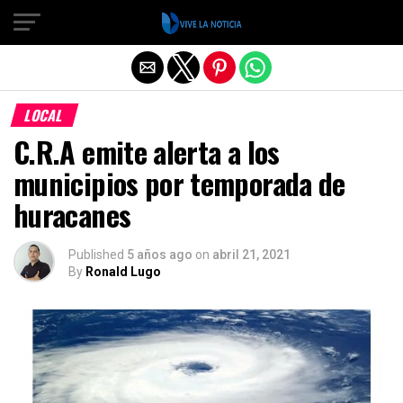
Salir de la versión móvil
LOCAL
C.R.A emite alerta a los
municipios por temporada de
huracanes
Published
5 años ago
on
abril 21, 2021
By
Ronald Lugo