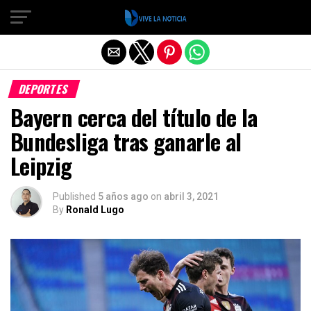
Salir de la versión móvil
DEPORTES
Bayern cerca del título de la
Bundesliga tras ganarle al
Leipzig
Published
5 años ago
on
abril 3, 2021
By
Ronald Lugo