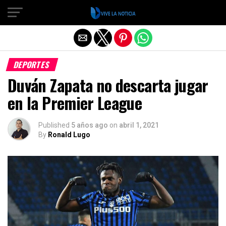
Salir de la versión móvil
DEPORTES
Duván Zapata no descarta jugar
en la Premier League
Published
5 años ago
on
abril 1, 2021
By
Ronald Lugo