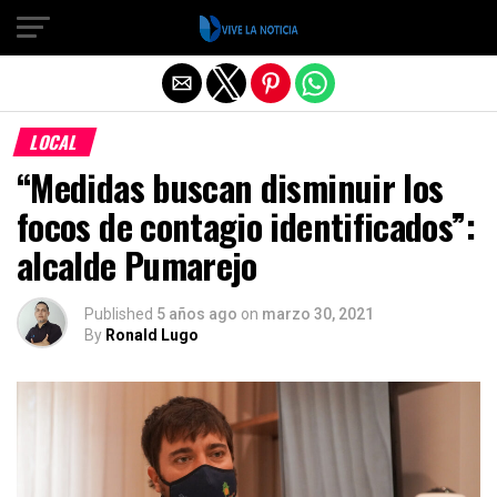
Salir de la versión móvil
LOCAL
“Medidas buscan disminuir los
focos de contagio identificados”:
alcalde Pumarejo
Published
5 años ago
on
marzo 30, 2021
By
Ronald Lugo