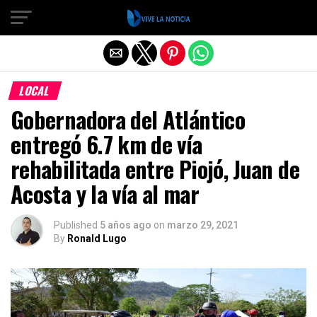
Salir de la versión móvil
LOCAL
Gobernadora del Atlántico
entregó 6.7 km de vía
rehabilitada entre Piojó, Juan de
Acosta y la vía al mar
Published
5 años ago
on
marzo 29, 2021
By
Ronald Lugo