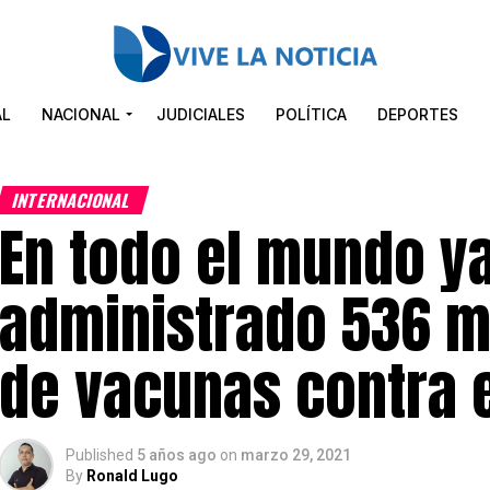
AL
NACIONAL
JUDICIALES
POLÍTICA
DEPORTES
INTERNACIONAL
En todo el mundo y
administrado 536 m
de vacunas contra e
Published
5 años ago
on
marzo 29, 2021
By
Ronald Lugo