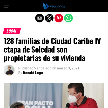
Salir de la versión móvil
LOCAL
128 familias de Ciudad Caribe IV
etapa de Soledad son
propietarias de su vivienda
Published
5 años ago
on
marzo 3, 2021
By
Ronald Lugo