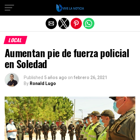
Salir de la versión móvil
LOCAL
Aumentan pie de fuerza policial
en Soledad
Published
5 años ago
on
febrero 26, 2021
By
Ronald Lugo