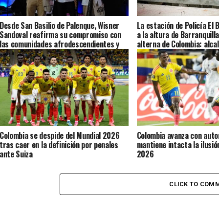
Desde San Basilio de Palenque, Wisner
La estación de Policía El
Sandoval reafirma su compromiso con
a la altura de Barranquill
las comunidades afrodescendientes y
alterna de Colombia: alca
con la construcción de una mejor
Colombia
Colombia se despide del Mundial 2026
Colombia avanza con auto
tras caer en la definición por penales
mantiene intacta la ilusió
ante Suiza
2026
CLICK TO COM