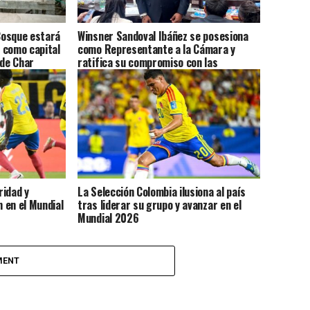
 Bosque estará
Winsner Sandoval Ibáñez se posesiona
a como capital
como Representante a la Cámara y
lde Char
ratifica su compromiso con las
comunidades afrodescendientes y con
Colombia
ridad y
La Selección Colombia ilusiona al país
n en el Mundial
tras liderar su grupo y avanzar en el
Mundial 2026
MENT