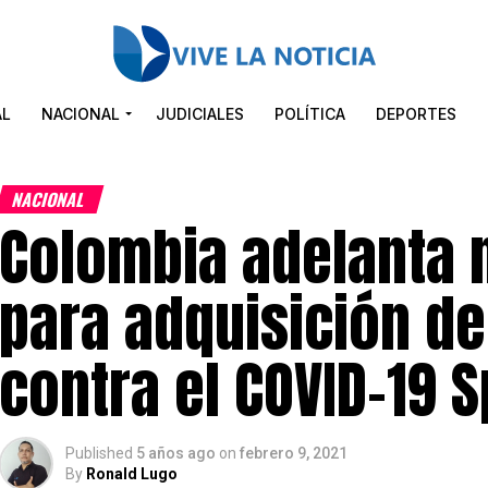
AL
NACIONAL
JUDICIALES
POLÍTICA
DEPORTES
NACIONAL
Colombia adelanta 
para adquisición d
contra el COVID-19 S
Published
5 años ago
on
febrero 9, 2021
By
Ronald Lugo