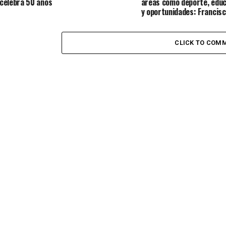
celebra 50 años
áreas como deporte, educ
y oportunidades: Francis
CLICK TO COM