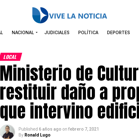
AL
NACIONAL
JUDICIALES
POLÍTICA
DEPORTES
LOCAL
Ministerio de Cultur
restituir daño a pro
que intervino edific
Published
6 años ago
on
febrero 7, 2021
By
Ronald Lugo