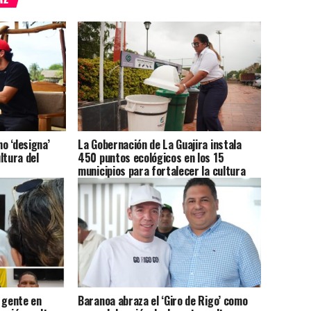
o ‘designa’
La Gobernación de La Guajira instala
ltura del
450 puntos ecológicos en los 15
municipios para fortalecer la cultura
ambiental
 gente en
Baranoa abraza el ‘Giro de Rigo’ como