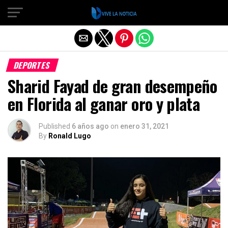
Salir de la versión móvil
DEPORTES
Sharid Fayad de gran desempeño
en Florida al ganar oro y plata
Published
6 años ago
on
enero 31, 2021
By
Ronald Lugo