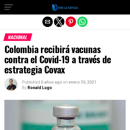
Salir de la versión móvil
NACIONAL
Colombia recibirá vacunas
contra el Covid-19 a través de
estrategia Covax
Published
6 años ago
on
enero 30, 2021
By
Ronald Lugo