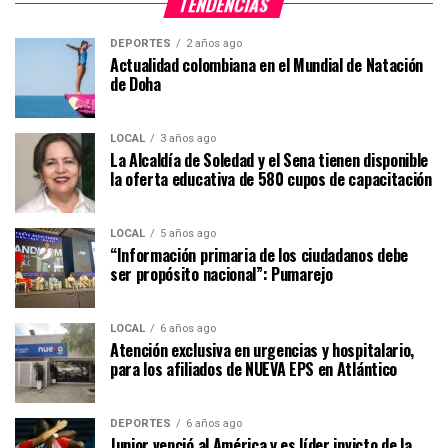
TENDENCIAS
DEPORTES
2 años ago
Actualidad colombiana en el Mundial de Natación
de Doha
LOCAL
3 años ago
La Alcaldía de Soledad y el Sena tienen disponible
la oferta educativa de 580 cupos de capacitación
LOCAL
5 años ago
“Información primaria de los ciudadanos debe
ser propósito nacional”: Pumarejo
LOCAL
6 años ago
Atención exclusiva en urgencias y hospitalario,
para los afiliados de NUEVA EPS en Atlántico
DEPORTES
6 años ago
Junior venció al América y es líder invicto de la