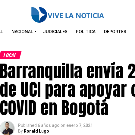
AL
NACIONAL
JUDICIALES
POLÍTICA
DEPORTES
LOCAL
Barranquilla envía 
de UCI para apoyar 
COVID en Bogotá
Published
6 años ago
on
enero 7, 2021
By
Ronald Lugo