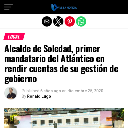
Salir de la versión móvil
LOCAL
Alcalde de Soledad, primer
mandatario del Atlántico en
rendir cuentas de su gestión de
gobierno
Published
6 años ago
on
diciembre 25, 2020
By
Ronald Lugo