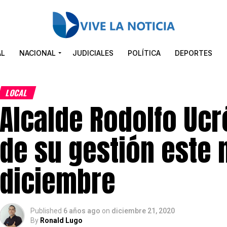
AL
NACIONAL
JUDICIALES
POLÍTICA
DEPORTES
LOCAL
Alcalde Rodolfo Ucr
de su gestión este 
diciembre
Published
6 años ago
on
diciembre 21, 2020
By
Ronald Lugo