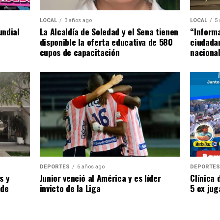
LOCAL
5
LOCAL
3 años ago
“Informa
undial
La Alcaldía de Soledad y el Sena tienen
ciudada
disponible la oferta educativa de 580
naciona
cupos de capacitación
DEPORTE
DEPORTES
6 años ago
Clínica 
s y
Junior venció al América y es líder
5 ex jug
 de
invicto de la Liga