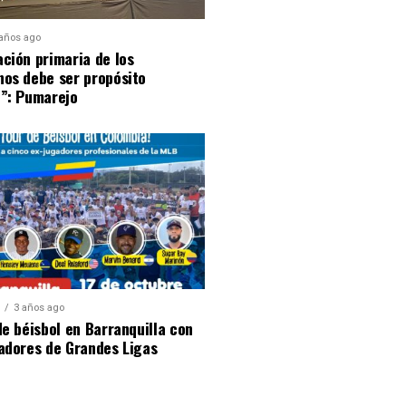
 años ago
ción primaria de los
nos debe ser propósito
l”: Pumarejo
S
3 años ago
de béisbol en Barranquilla con
adores de Grandes Ligas