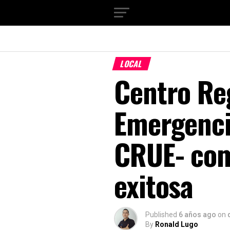
LOCAL
Centro Re
Emergenci
CRUE- com
exitosa
Published
6 años ago
on
By
Ronald Lugo