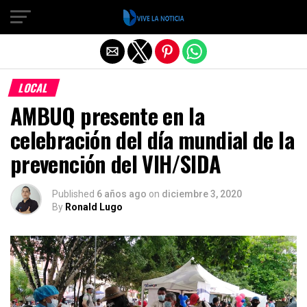
Salir de la versión móvil
LOCAL
AMBUQ presente en la
celebración del día mundial de la
prevención del VIH/SIDA
Published
6 años ago
on
diciembre 3, 2020
By
Ronald Lugo