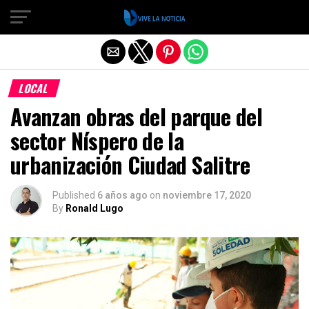
Salir de la versión móvil
LOCAL
Avanzan obras del parque del
sector Níspero de la
urbanización Ciudad Salitre
Published
6 años ago
on
noviembre 17, 2020
By
Ronald Lugo