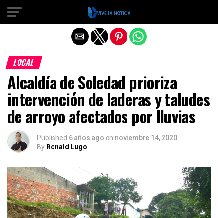
Salir de la versión móvil
LOCAL
Alcaldía de Soledad prioriza
intervención de laderas y taludes
de arroyo afectados por lluvias
Published
6 años ago
on
noviembre 14, 2020
By
Ronald Lugo