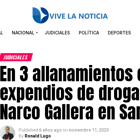
AL
NACIONAL
JUDICIALES
POLÍTICA
DEPORTES
JUDICIALES
En 3 allanamientos 
expendios de drog
Narco Gallera en S
Published
6 años ago
on
noviembre 11, 2020
By
Ronald Lugo