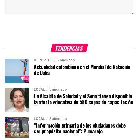
TENDENCIAS
DEPORTES
2 años ago
Actualidad colombiana en el Mundial de Natación
de Doha
LOCAL
3 años ago
La Alcaldía de Soledad y el Sena tienen disponible
la oferta educativa de 580 cupos de capacitación
LOCAL
5 años ago
“Información primaria de los ciudadanos debe
ser propósito nacional”: Pumarejo