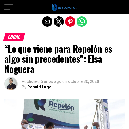
Salir de la versión móvil
LOCAL
“Lo que viene para Repelón es
algo sin precedentes”: Elsa
Noguera
Published
6 años ago
on
octubre 30, 2020
By
Ronald Lugo