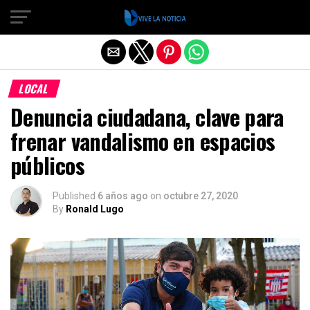
Salir de la versión móvil
LOCAL
Denuncia ciudadana, clave para
frenar vandalismo en espacios
públicos
Published
6 años ago
on
octubre 27, 2020
By
Ronald Lugo