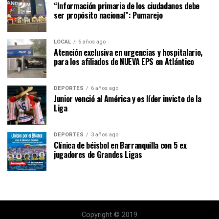
“Información primaria de los ciudadanos debe
ser propósito nacional”: Pumarejo
LOCAL
6 años ago
Atención exclusiva en urgencias y hospitalario,
para los afiliados de NUEVA EPS en Atlántico
DEPORTES
6 años ago
Junior venció al América y es líder invicto de la
Liga
DEPORTES
3 años ago
Clínica de béisbol en Barranquilla con 5 ex
jugadores de Grandes Ligas
Copyright © 2019