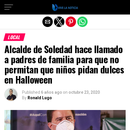
Salir de la versión móvil
LOCAL
Alcalde de Soledad hace llamado
a padres de familia para que no
permitan que niños pidan dulces
en Halloween
Published
6 años ago
on
octubre 23, 2020
By
Ronald Lugo