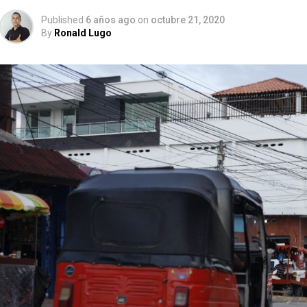
Published
6 años ago
on
octubre 21, 2020
By
Ronald Lugo