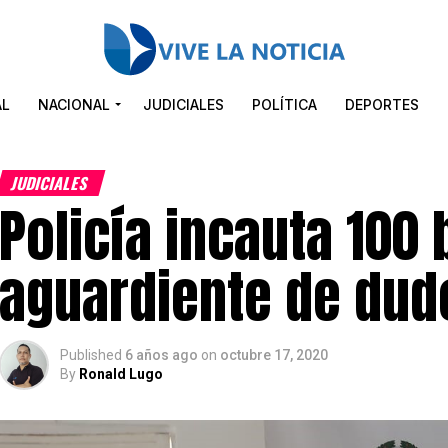
AL
NACIONAL
JUDICIALES
POLÍTICA
DEPORTES
JUDICIALES
Policía incauta 100 
aguardiente de dud
Published
6 años ago
on
octubre 17, 2020
By
Ronald Lugo