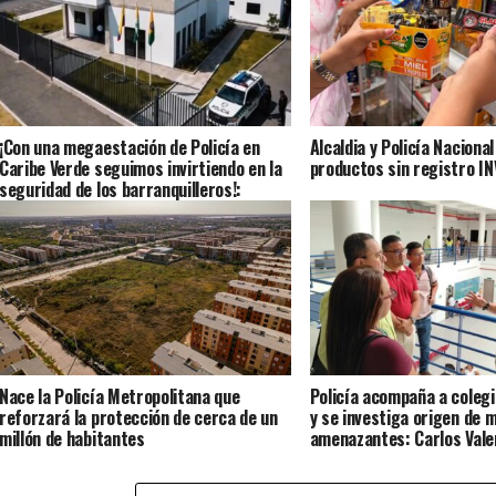
¡Con una megaestación de Policía en
Alcaldia y Policía Naciona
Caribe Verde seguimos invirtiendo en la
productos sin registro I
seguridad de los barranquilleros!:
Alcalde Char
Nace la Policía Metropolitana que
Policía acompaña a colegi
reforzará la protección de cerca de un
y se investiga origen de 
millón de habitantes
amenazantes: Carlos Vale