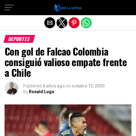
Salir de la versión móvil
DEPORTES
Con gol de Falcao Colombia
consiguió valioso empate frente
a Chile
Published
6 años ago
on
octubre 13, 2020
By
Ronald Lugo