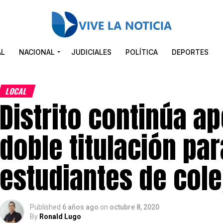
AL
NACIONAL
JUDICIALES
POLÍTICA
DEPORTES
LOCAL
Distrito continúa a
doble titulación par
estudiantes de cole
Published
6 años ago
on
octubre 8, 2020
By
Ronald Lugo