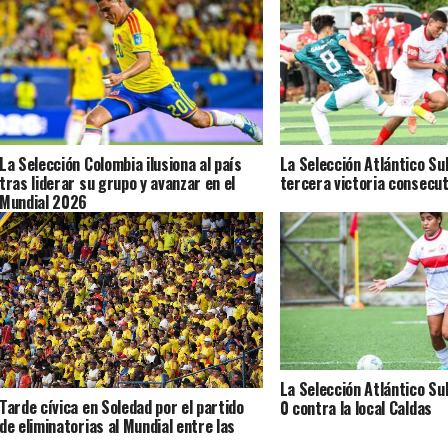
La Selección Colombia ilusiona al país
La Selección Atlántico Su
tras liderar su grupo y avanzar en el
tercera victoria consecut
Mundial 2026
La Selección Atlántico Su
Tarde cívica en Soledad por el partido
0 contra la local Caldas
de eliminatorias al Mundial entre las
selecciones de Colombia y Bolivia