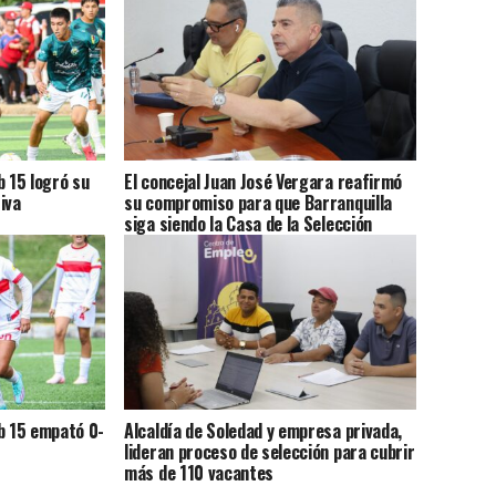
b 15 logró su
El concejal Juan José Vergara reafirmó
iva
su compromiso para que Barranquilla
siga siendo la Casa de la Selección
Colombia
b 15 empató 0-
Alcaldía de Soledad y empresa privada,
lideran proceso de selección para cubrir
más de 110 vacantes