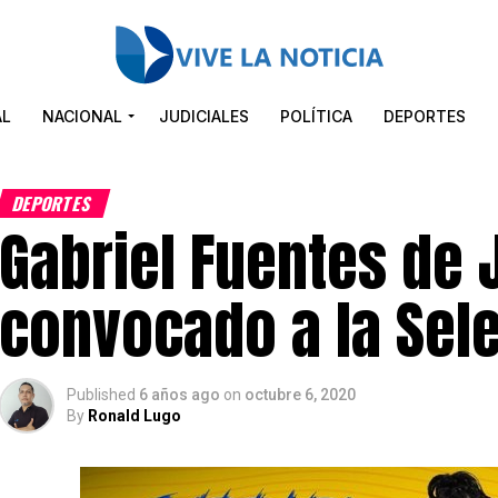
AL
NACIONAL
JUDICIALES
POLÍTICA
DEPORTES
DEPORTES
Gabriel Fuentes de 
convocado a la Sel
Published
6 años ago
on
octubre 6, 2020
By
Ronald Lugo