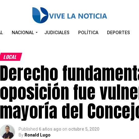
AL
NACIONAL
JUDICIALES
POLÍTICA
DEPORTES
LOCAL
Derecho fundamenta
oposición fue vuln
mayoría del Concejo
Published
6 años ago
on
octubre 5, 2020
By
Ronald Lugo