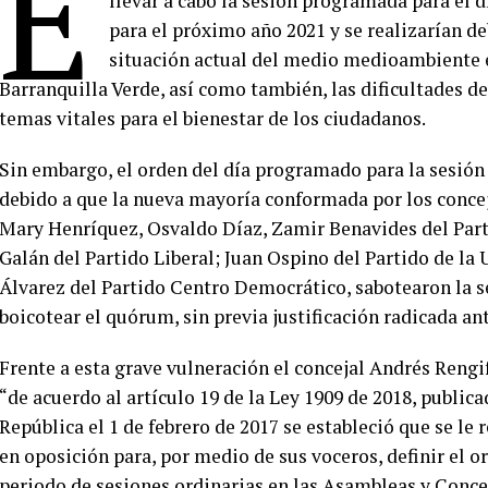
E
llevar a cabo la sesión programada para el dí
para el próximo año 2021 y se realizarían d
situación actual del medio medioambiente en
Barranquilla Verde, así como también, las dificultades d
temas vitales para el bienestar de los ciudadanos.
Sin embargo, el orden del día programado para la sesión
debido a que la nueva mayoría conformada por los concej
Mary Henríquez, Osvaldo Díaz, Zamir Benavides del Part
Galán del Partido Liberal; Juan Ospino del Partido de la 
Álvarez del Partido Centro Democrático, sabotearon la se
boicotear el quórum, sin previa justificación radicada an
Frente a esta grave vulneración el concejal Andrés Reng
“de acuerdo al artículo 19 de la Ley 1909 de 2018, public
República el 1 de febrero de 2017 se estableció que se le
en oposición para, por medio de sus voceros, definir el o
periodo de sesiones ordinarias en las Asambleas y Concej