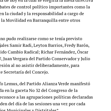
a de hoy en la cual se elegiría la mesa directiva
ebates de control político importantes como la
 la ciudad y la responsabilidad a cargo de
e la Movilidad en Barranquilla entre otros
 no pudo realizarse como se tenía previsto
ales Samir Radi, Leyton Barrios, Fredy Barón,
ido Cambio Radical; Richar Fernández, Óscar
U, Juan Vergara del Partido Conservador y Julio
sión al no asistir deliberadamente, para
te Secretaría del Concejo.
ifo Lemus, del Partido Alianza Verde manifestó
ada en la gaceta No 32 del Congreso de la
 reconoce a las agrupaciones políticas declaradas
rden del día de las sesiones una vez por cada
os Municipales y Distritales”.