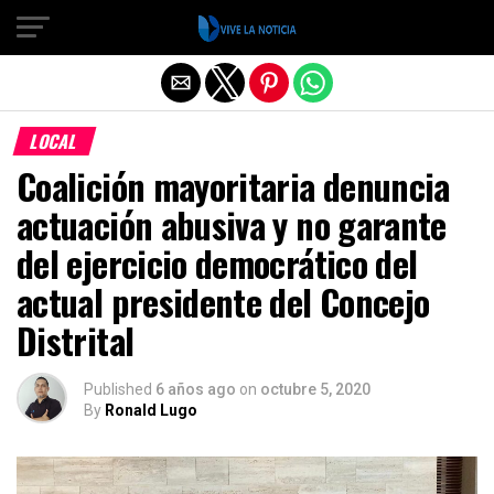
Salir de la versión móvil
LOCAL
Coalición mayoritaria denuncia
actuación abusiva y no garante
del ejercicio democrático del
actual presidente del Concejo
Distrital
Published
6 años ago
on
octubre 5, 2020
By
Ronald Lugo