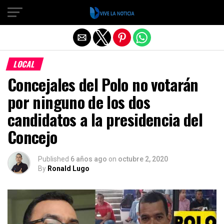
Salir de la versión móvil
LOCAL
Concejales del Polo no votarán
por ninguno de los dos
candidatos a la presidencia del
Concejo
Published
6 años ago
on
octubre 2, 2020
By
Ronald Lugo