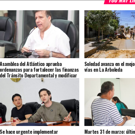
YOU MAY LI
Asamblea del Atlántico aprueba
Soledad avanza en el mej
ordenanzas para fortalecer las finanzas
vías en La Arboleda
del Tránsito Departamental y modificar
el presupuesto de 2026
Se hace urgente implementar
Martes 31 de marzo: últim