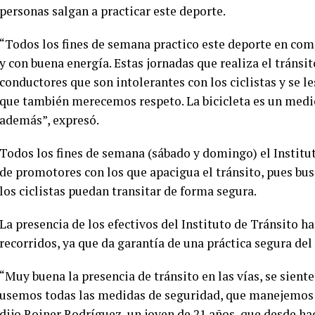
personas salgan a practicar este deporte.
“Todos los fines de semana practico este deporte en co
y con buena energía. Estas jornadas que realiza el trán
conductores que son intolerantes con los ciclistas y se le
que también merecemos respeto. La bicicleta es un medio
además”, expresó.
Todos los fines de semana (sábado y domingo) el Institu
de promotores con los que apacigua el tránsito, pues bus
los ciclistas puedan transitar de forma segura.
La presencia de los efectivos del Instituto de Tránsito h
recorridos, ya que da garantía de una práctica segura del
“Muy buena la presencia de tránsito en las vías, se sien
usemos todas las medidas de seguridad, que manejemos 
dijo Roiner Rodríguez, un joven de 21 años, que desde ha