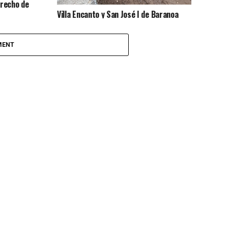
erecho de
Villa Encanto y San José I de Baranoa
tendrán mejoras en vías
MENT