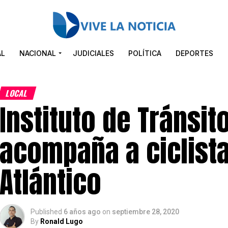
AL
NACIONAL
JUDICIALES
POLÍTICA
DEPORTES
LOCAL
Instituto de Tránsi
acompaña a ciclista
Atlántico
Published
6 años ago
on
septiembre 28, 2020
By
Ronald Lugo