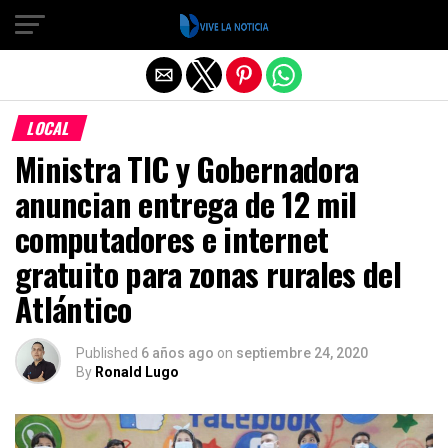
Salir de la versión móvil
LOCAL
Ministra TIC y Gobernadora
anuncian entrega de 12 mil
computadores e internet
gratuito para zonas rurales del
Atlántico
Published
6 años ago
on
septiembre 24, 2020
By
Ronald Lugo