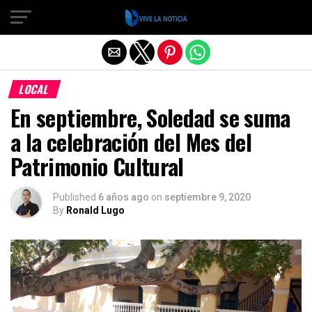
Salir de la versión móvil
LOCAL
En septiembre, Soledad se suma
a la celebración del Mes del
Patrimonio Cultural
Published
6 años ago
on
septiembre 9, 2020
By
Ronald Lugo