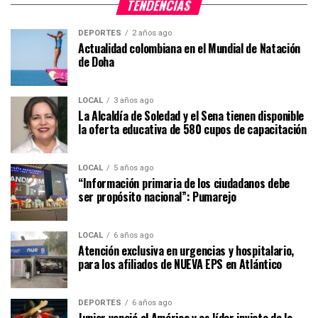
TENDENCIAS
DEPORTES
2 años ago
Actualidad colombiana en el Mundial de Natación
de Doha
LOCAL
3 años ago
La Alcaldía de Soledad y el Sena tienen disponible
la oferta educativa de 580 cupos de capacitación
LOCAL
5 años ago
“Información primaria de los ciudadanos debe
ser propósito nacional”: Pumarejo
LOCAL
6 años ago
Atención exclusiva en urgencias y hospitalario,
para los afiliados de NUEVA EPS en Atlántico
DEPORTES
6 años ago
Junior venció al América y es líder invicto de la