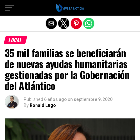
Salir de la versión móvil
LOCAL
35 mil familias se beneficiarán
de nuevas ayudas humanitarias
gestionadas por la Gobernación
del Atlántico
Published
6 años ago
on
septiembre 9, 2020
By
Ronald Lugo