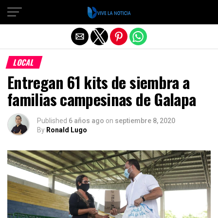
Salir de la versión móvil
LOCAL
Entregan 61 kits de siembra a
familias campesinas de Galapa
Published
6 años ago
on
septiembre 8, 2020
By
Ronald Lugo