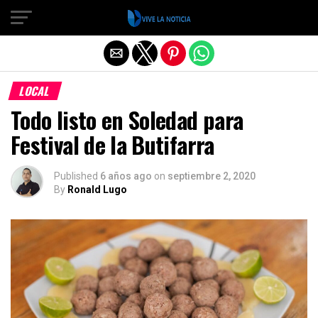
Salir de la versión móvil
LOCAL
Todo listo en Soledad para
Festival de la Butifarra
Published
6 años ago
on
septiembre 2, 2020
By
Ronald Lugo