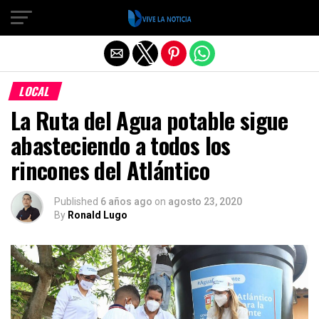
Salir de la versión móvil
LOCAL
La Ruta del Agua potable sigue
abasteciendo a todos los
rincones del Atlántico
Published
6 años ago
on
agosto 23, 2020
By
Ronald Lugo