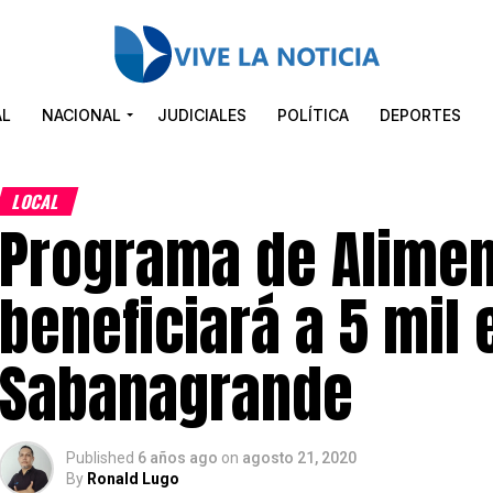
AL
NACIONAL
JUDICIALES
POLÍTICA
DEPORTES
LOCAL
Programa de Alimen
beneficiará a 5 mil
Sabanagrande
Published
6 años ago
on
agosto 21, 2020
By
Ronald Lugo