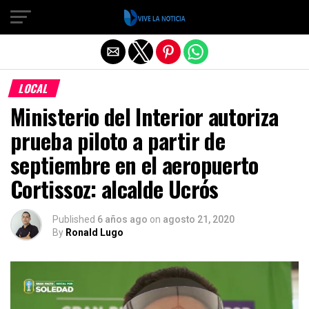
Salir de la versión móvil
LOCAL
Ministerio del Interior autoriza
prueba piloto a partir de
septiembre en el aeropuerto
Cortissoz: alcalde Ucrós
Published
6 años ago
on
agosto 21, 2020
By
Ronald Lugo