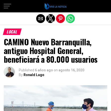
Salir de la versión móvil
LOCAL
CAMINO Nuevo Barranquilla,
antiguo Hospital General,
beneficiará a 80.000 usuarios
Published
6 años ago
on
agosto 16, 2020
By
Ronald Lugo