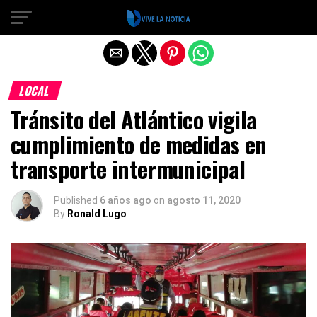
Salir de la versión móvil
LOCAL
Tránsito del Atlántico vigila
cumplimiento de medidas en
transporte intermunicipal
Published
6 años ago
on
agosto 11, 2020
By
Ronald Lugo