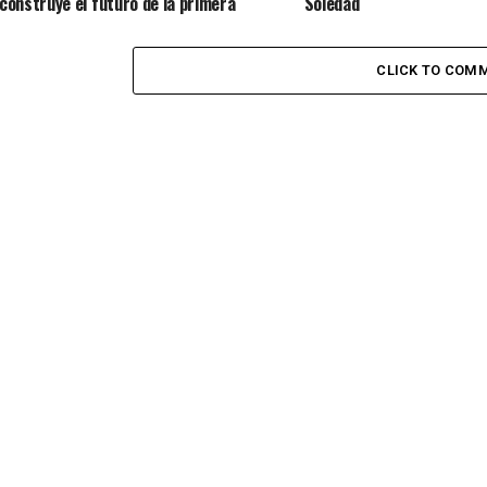
construye el futuro de la primera
Soledad
infancia en el territorio
CLICK TO COM