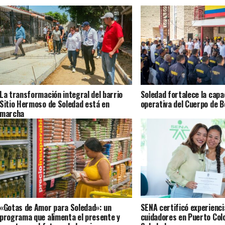
La transformación integral del barrio
Soledad fortalece la capa
Sitio Hermoso de Soledad está en
operativa del Cuerpo de 
marcha
«Gotas de Amor para Soledad»: un
SENA certificó experienci
programa que alimenta el presente y
cuidadores en Puerto Col