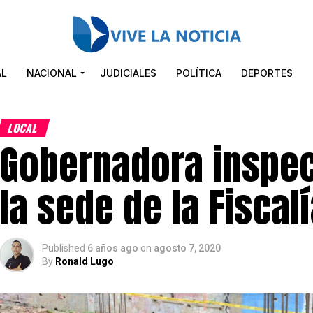
AL
NACIONAL
JUDICIALES
POLÍTICA
DEPORTES
LOCAL
Gobernadora inspec
la sede de la Fiscal
Published
6 años ago
on
agosto 7, 2020
By
Ronald Lugo