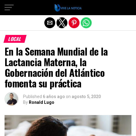
Salir de la versión móvil
LOCAL
En la Semana Mundial de la
Lactancia Materna, la
Gobernación del Atlántico
fomenta su práctica
Published
6 años ago
on
agosto 5, 2020
By
Ronald Lugo