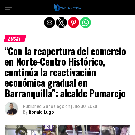
Salir de la versión móvil
LOCAL
“Con la reapertura del comercio
en Norte-Centro Histórico,
continúa la reactivación
económica gradual en
Barranquilla”: alcalde Pumarejo
Published
6 años ago
on
julio 30, 2020
By
Ronald Lugo