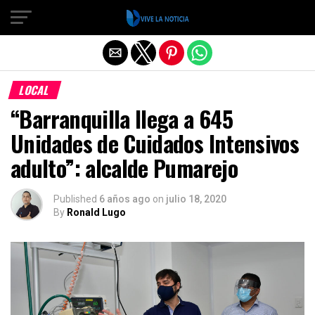
Salir de la versión móvil
LOCAL
“Barranquilla llega a 645
Unidades de Cuidados Intensivos
adulto”: alcalde Pumarejo
Published
6 años ago
on
julio 18, 2020
By
Ronald Lugo