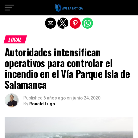
Salir de la versión móvil
LOCAL
Autoridades intensifican
operativos para controlar el
incendio en el Vía Parque Isla de
Salamanca
Published
6 años ago
on
junio 24, 2020
By
Ronald Lugo