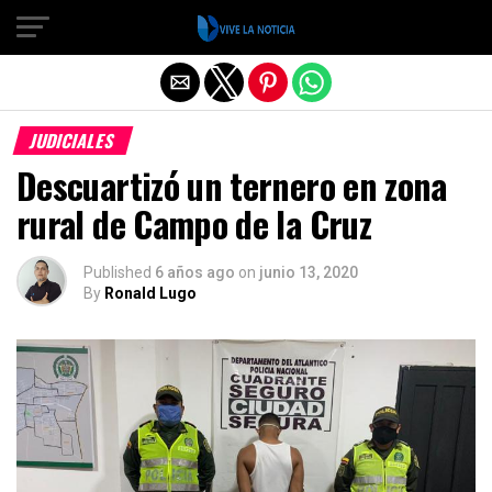
Salir de la versión móvil
JUDICIALES
Descuartizó un ternero en zona
rural de Campo de la Cruz
Published
6 años ago
on
junio 13, 2020
By
Ronald Lugo